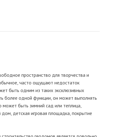
вободное пространство для творчества и
еобычное, часто ощущают недостаток
жет быть одним из таких эксклюзивных
ь более одной функции, он может выполнять
о может быть зимний сад или теплица,
 дом, детская игровая площадка, покрытие
и строительство геодомов является довольно