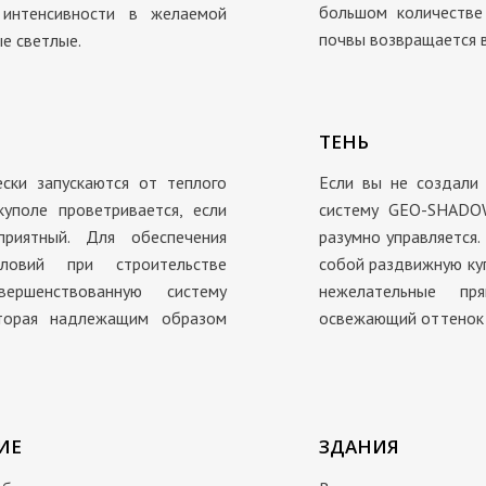
большом количестве
интенсивности в желаемой
почвы возвращается в
е светлые.
ТЕНЬ
ски запускаются от теплого
Если вы не создали
уполе проветривается, если
систему GEO-SHADOW
риятный. Для обеспечения
разумно управляется.
словий при строительстве
собой раздвижную ку
ершенствованную систему
нежелательные пр
торая надлежащим образом
освежающий оттенок 
ИЕ
ЗДАНИЯ