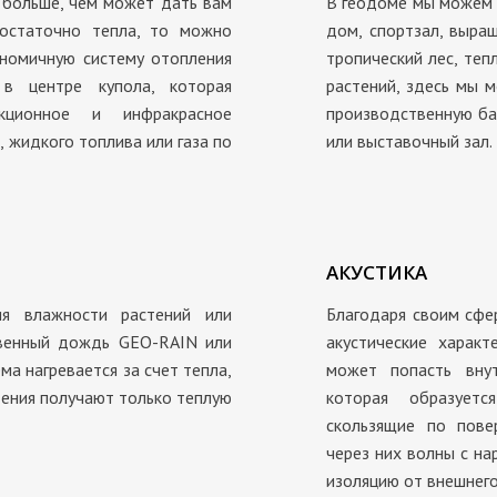
о больше, чем может дать вам
В геодоме мы можем 
достаточно тепла, то можно
дом, спортзал, выра
ономичную систему отопления
тропический лес, те
в центре купола, которая
растений, здесь мы м
екционное и инфракрасное
производственную ба
 жидкого топлива или газа по
или выставочный зал.
АКУСТИКА
я влажности растений или
Благодаря своим сфе
ственный дождь GEO-RAIN или
акустические харак
ма нагревается за счет тепла,
может попасть внут
тения получают только теплую
которая образуетс
скользящие по пове
через них волны с н
изоляцию от внешнего