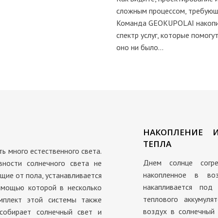
сложным процессом, требующ
Команда GEOKUPOLAI накопи
спектр услуг, которые помогу
оно ни было…
НАКОПЛЕНИЕ 
ТЕПЛА
ь много естественного света.
Днем солнце согре
вности солнечного света не
накопленное в во
ущие от пола, устанавливается
накапливается под
омощью которой в несколько
теплового аккумул
мплект этой системы также
воздух в солнечный 
 собирает солнечный свет и