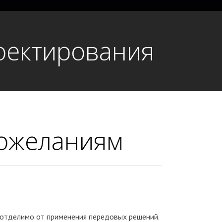
оектирования
ожеланиям
отделимо от применения передовых решений.